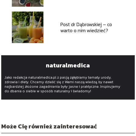
korzystne?
Post dr Dąbrowskiej – co
warto o nim wiedzieć?
naturalmedica
Jako redakcja naturalmedica.pl z pasją zgłębiamy tematy urody,
zdrowia i diety. Chcemy dzielić się z Wami naszą wiedzą, by nawet
najbardziej złożone zagadnienia były jasne i praktyczne. Inspirujemy
do dbania o siebie w sposób naturalny i świadomy!
Może Cię również zainteresować