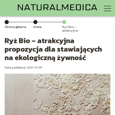
Strona główna
Dieta
Ryż Bio –
atrakcyjna
propozycja dla
Ryż Bio – atrakcyjna
stawiających na
ekologiczną
żywność
propozycja dla stawiających
na ekologiczną żywność
Data publikacji: 2021-11-29