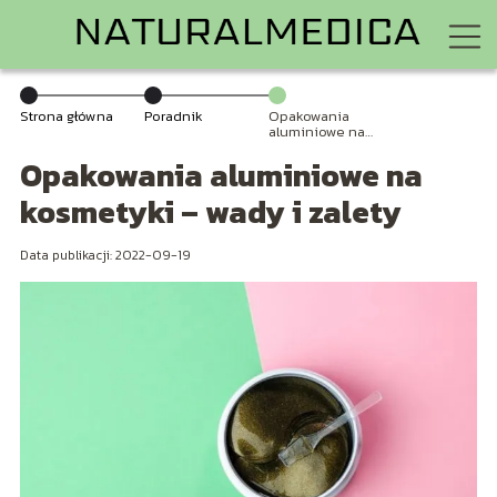
Strona główna
Poradnik
Opakowania
aluminiowe na
kosmetyki –
Opakowania aluminiowe na
wady i zalety
kosmetyki – wady i zalety
Data publikacji: 2022-09-19