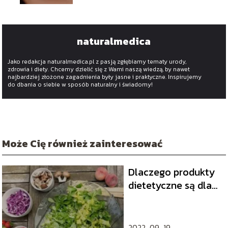
naturalmedica
Jako redakcja naturalmedica.pl z pasją zgłębiamy tematy urody,
zdrowia i diety. Chcemy dzielić się z Wami naszą wiedzą, by nawet
najbardziej złożone zagadnienia były jasne i praktyczne. Inspirujemy
do dbania o siebie w sposób naturalny i świadomy!
Może Cię również zainteresować
Dlaczego produkty
dietetyczne są dla
nas korzystne?
2022-09-19