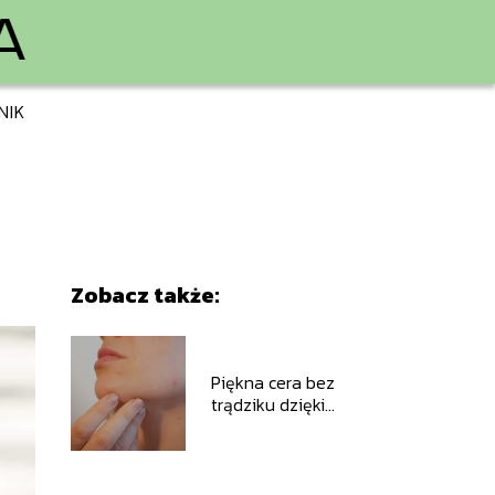
NIK
Zobacz także:
Piękna cera bez
trądziku dzięki
domowemu tonikowi