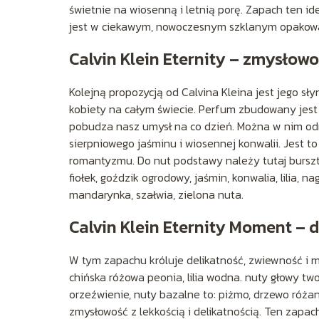
świetnie na wiosenną i letnią porę. Zapach ten id
jest w ciekawym, nowoczesnym szklanym opakow
Calvin Klein Eternity – zmysłow
Kolejną propozycją od Calvina Kleina jest jego sł
kobiety na całym świecie. Perfum zbudowany jest 
pobudza nasz umysł na co dzień. Można w nim odn
sierpniowego jaśminu i wiosennej konwalii. Jest 
romantyzmu. Do nut podstawy należy tutaj bursztyn
fiołek, goździk ogrodowy, jaśmin, konwalia, lilia, na
mandarynka, szałwia, zielona nuta.
Calvin Klein Eternity Moment – 
W tym zapachu króluje delikatność, zwiewność i ma
chińska różowa peonia, lilia wodna. nuty głowy two
orzeźwienie, nuty bazalne to: piżmo, drzewo różan
zmysłowość z lekkością i delikatnością. Ten zapac