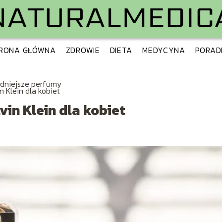
RONA GŁÓWNA
ZDROWIE
DIETA
MEDYCYNA
PORAD
adniejsze perfumy
n Klein dla kobiet
in Klein dla kobiet