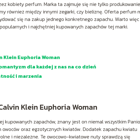
zez kobiety perfum. Marka ta zajmuje się nie tylko produkowani
iemy również między innymi zegarki, czy bieliznę. Oferta perfum 
decydować się na zakup jednego konkretnego zapachu. Warto więc
j popularnych i najchętniej kupowanych zapachów tej marki.
in Klein Euphoria Woman
 romantyzm dla każdej z nas na co dzień
atność i marzenia
 Calvin Klein Euphoria Woman
iej kupowanych zapachów, znany jest on niemal wszystkim Pani
h owoców oraz egzotycznych kwiatów. Dodatek zapachu kwiatu
 wolne i niezależne. Te owocowo-kwiatowe nuty sprawdzą się