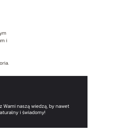
tym
um i
ria.
ę z Wami naszą wiedzą, by nawet
naturalny i świadomy!