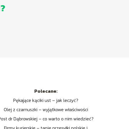
i?
Polecane:
Pękające kąciki ust – jak leczyć?
Olej z czarnuszki – wyjątkowe właściwości
Post dr Dąbrowskiej – co warto o nim wiedzieć?
Firmy kurierskie – tanie przesyłki polskie i