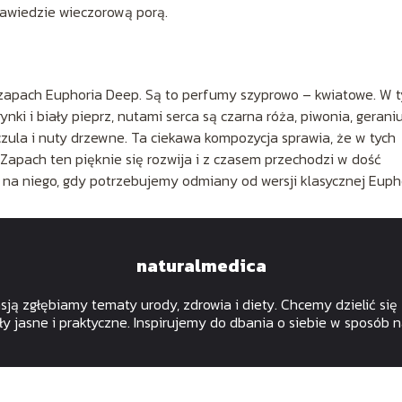
 zawiedzie wieczorową porą.
 zapach Euphoria Deep. Są to perfumy szyprowo – kwiatowe. W 
nki i biały pieprz, nutami serca są czarna róża, piwonia, gerani
czula i nuty drzewne. Ta ciekawa kompozycja sprawia, że w tych
apach ten pięknie się rozwija i z czasem przechodzi w dość
 na niego, gdy potrzebujemy odmiany od wersji klasycznej Eupho
naturalmedica
asją zgłębiamy tematy urody, zdrowia i diety. Chcemy dzielić si
ły jasne i praktyczne. Inspirujemy do dbania o siebie w sposób 