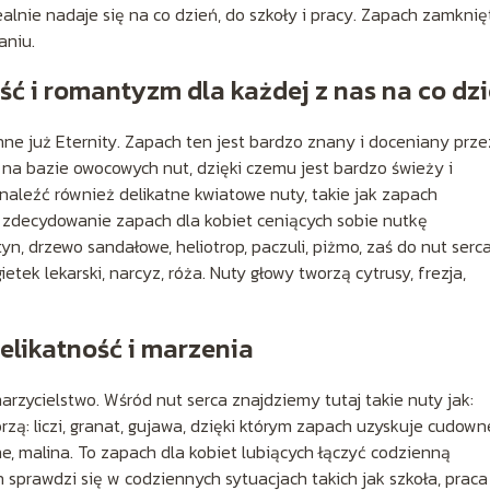
ealnie nadaje się na co dzień, do szkoły i pracy. Zapach zamknię
aniu.
ość i romantyzm dla każdej z nas na co dz
ynne już Eternity. Zapach ten jest bardzo znany i doceniany prze
na bazie owocowych nut, dzięki czemu jest bardzo świeży i
aleźć również delikatne kwiatowe nuty, takie jak zapach
to zdecydowanie zapach dla kobiet ceniących sobie nutkę
, drzewo sandałowe, heliotrop, paczuli, piżmo, zaś do nut serc
gietek lekarski, narcyz, róża. Nuty głowy tworzą cytrusy, frezja,
delikatność i marzenia
rzycielstwo. Wśród nut serca znajdziemy tutaj takie nuty jak:
rzą: liczi, granat, gujawa, dzięki którym zapach uzyskuje cudown
e, malina. To zapach dla kobiet lubiących łączyć codzienną
h sprawdzi się w codziennych sytuacjach takich jak szkoła, praca