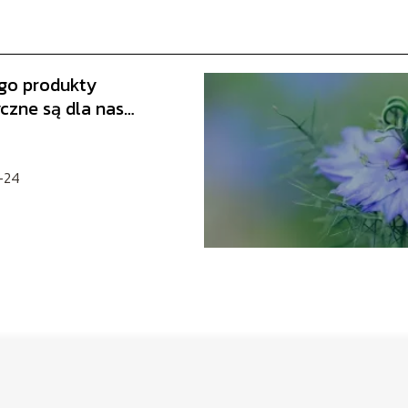
go produkty
czne są dla nas
tne?
-24