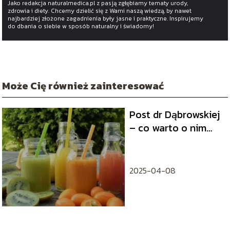
Jako redakcja naturalmedica.pl z pasją zgłębiamy tematy urody,
zdrowia i diety. Chcemy dzielić się z Wami naszą wiedzą, by nawet
najbardziej złożone zagadnienia były jasne i praktyczne. Inspirujemy
do dbania o siebie w sposób naturalny i świadomy!
Może Cię również zainteresować
Post dr Dąbrowskiej
– co warto o nim
wiedzieć?
2025-04-08